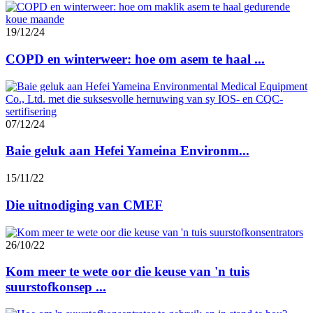
19/12/24
COPD en winterweer: hoe om asem te haal ...
07/12/24
Baie geluk aan Hefei Yameina Environm...
15/11/22
Die uitnodiging van CMEF
26/10/22
Kom meer te wete oor die keuse van 'n tuis
suurstofkonsep ...