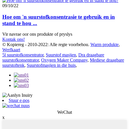
09/10/22
Hoe om 'n suurstofkonsentrasie te gebruik en in
stand te hou ...
Vir navrae oor ons produkte of pryslys
Kontak ons!
© Kopiereg - 2010-2022: Alle regte voorbehou.
Warm produkte
,
Werfkaart
5l suurstofkonsentrator
,
Suurstof masjien
,
Dra draagbare
suurstofkonsentrator
,
Oxygen Maker Company
,
Mediese draagbare
suurstoftenk
,
Suurstofmasjien in die huis
,
Stuur e-pos
WeChat
x