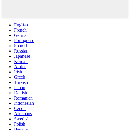
English
French
German
Portuguese
Spanish
Russian
Japanese
Korean
Arabic
Irish
Greek
Turkish
Italian
Danish
Romanian
Indonesian
Czech
Afrikaans
Swedish
Polish
Basque