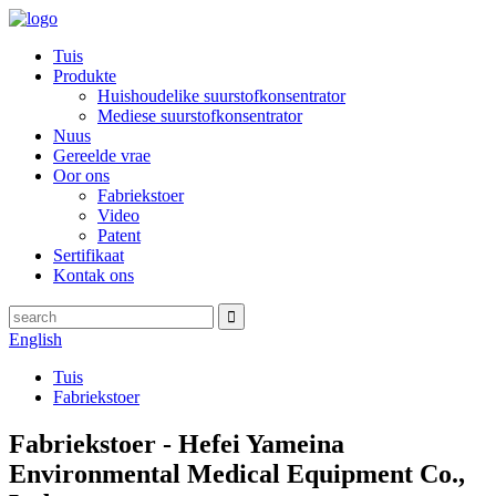
Tuis
Produkte
Huishoudelike suurstofkonsentrator
Mediese suurstofkonsentrator
Nuus
Gereelde vrae
Oor ons
Fabriekstoer
Video
Patent
Sertifikaat
Kontak ons
English
Tuis
Fabriekstoer
Fabriekstoer - Hefei Yameina
Environmental Medical Equipment Co.,