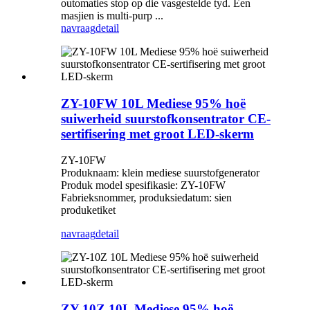
outomaties stop op die vasgestelde tyd. Een
masjien is multi-purp ...
navraag
detail
ZY-10FW 10L Mediese 95% hoë
suiwerheid suurstofkonsentrator CE-
sertifisering met groot LED-skerm
ZY-10FW
Produknaam: klein mediese suurstofgenerator
Produk model spesifikasie: ZY-10FW
Fabrieksnommer, produksiedatum: sien
produketiket
navraag
detail
ZY-10Z 10L Mediese 95% hoë