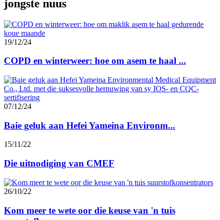
jongste nuus
19/12/24
COPD en winterweer: hoe om asem te haal ...
07/12/24
Baie geluk aan Hefei Yameina Environm...
15/11/22
Die uitnodiging van CMEF
26/10/22
Kom meer te wete oor die keuse van 'n tuis