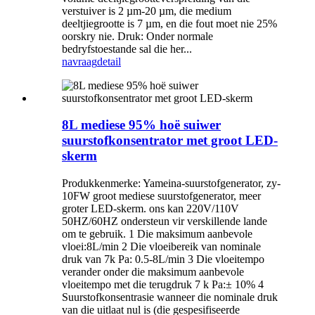
verstuiver is 2 µm-20 µm, die medium
deeltjiegrootte is 7 µm, en die fout moet nie 25%
oorskry nie. Druk: Onder normale
bedryfstoestande sal die her...
navraag
detail
8L mediese 95% hoë suiwer
suurstofkonsentrator met groot LED-
skerm
Produkkenmerke: Yameina-suurstofgenerator, zy-
10FW groot mediese suurstofgenerator, meer
groter LED-skerm. ons kan 220V/110V
50HZ/60HZ ondersteun vir verskillende lande
om te gebruik. 1 Die maksimum aanbevole
vloei:8L/min 2 Die vloeibereik van nominale
druk van 7k Pa: 0.5-8L/min 3 Die vloeitempo
verander onder die maksimum aanbevole
vloeitempo met die terugdruk 7 k Pa:± 10% 4
Suurstofkonsentrasie wanneer die nominale druk
van die uitlaat nul is (die gespesifiseerde