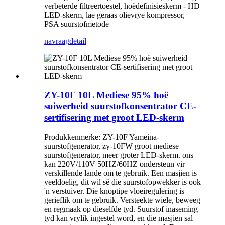
verbeterde filtreertoestel, hoëdefinisieskerm - HD
LED-skerm, lae geraas olievrye kompressor,
PSA suurstofmetode
navraag
detail
ZY-10F 10L Mediese 95% hoë
suiwerheid suurstofkonsentrator CE-
sertifisering met groot LED-skerm
Produkkenmerke: ZY-10F Yameina-
suurstofgenerator, zy-10FW groot mediese
suurstofgenerator, meer groter LED-skerm. ons
kan 220V/110V 50HZ/60HZ ondersteun vir
verskillende lande om te gebruik. Een masjien is
veeldoelig, dit wil sê die suurstofopwekker is ook
'n verstuiver. Die knoptipe vloeiregulering is
gerieflik om te gebruik. Versteekte wiele, beweeg
en regmaak op dieselfde tyd. Suurstof inaseming
tyd kan vrylik ingestel word, en die masjien sal