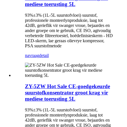
mediese toerusting 5L
93%±3% (1L-5L suurstofvloei) suurstof,
professionele monteerlynproduksie, laag tot
42dB, gerieflik vir swanger vroue, bejaardes en
ander groepe om te gebruik, CE ISO, agtvoudig
verbeterde filtreertoestel, hoëdefinisieskerm - HD
LED-skerm, lae geraas olievrye kompressor,
PSA suurstofmetode
navraag
detail
ZY-5ZW Hot Sale CE-goedgekeurde
suurstofkonsentrator groot krag vir
mediese toerusting 5L
93%±3% (1L-5L suurstofvloei) suurstof,
professionele monteerlynproduksie, laag tot
42dB, gerieflik vir swanger vroue, bejaardes en
ander groepe om te gebruik, CE ISO, agtvoudig