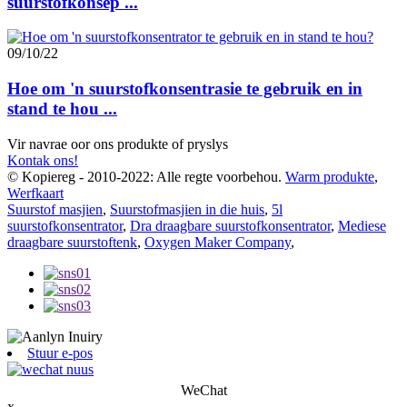
suurstofkonsep ...
09/10/22
Hoe om 'n suurstofkonsentrasie te gebruik en in
stand te hou ...
Vir navrae oor ons produkte of pryslys
Kontak ons!
© Kopiereg - 2010-2022: Alle regte voorbehou.
Warm produkte
,
Werfkaart
Suurstof masjien
,
Suurstofmasjien in die huis
,
5l
suurstofkonsentrator
,
Dra draagbare suurstofkonsentrator
,
Mediese
draagbare suurstoftenk
,
Oxygen Maker Company
,
Stuur e-pos
WeChat
x