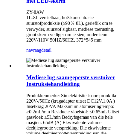
met LED-skerm
ZY-8AW
1L-8L verstelbaar, hoë-konsentrasie
suurstofproduksie (≥90％ 8L), gerieflik om te
verwyder, suurstof sigbaar, mediese toerusting,
groot skerm veiliger om te sien, ondersteun
220V/110V 50HZ/60HZ, 372*545 mm
navraag
detail
Mediese lug saamgeperste verstuiver
Instruksiehandleiding
Produkkenmerke: Sin elektrisiteit: oorspronklike
220V-/50Hz (kragadapter uitset DC12V,1.0A )
Insetkrag 20VA Maksimum atomiseringtempo:
≥0.2mL/min Residuele vloeistof: ≤0.65mL Uitset
gasvloei: ≥5L/min Bedryfsgeraas van die hele
masjien: 65dB (A) Ekwivalente volume
deeltjiegrootte verspreiding: Die ekwivalente
volume deeltjiegrootteverspreiding van die