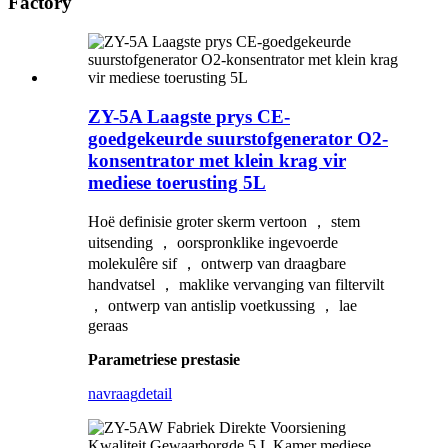
Factory
ZY-5A Laagste prys CE-
goedgekeurde suurstofgenerator O2-
konsentrator met klein krag vir
mediese toerusting 5L
Hoë definisie groter skerm vertoon ， stem
uitsending ， oorspronklike ingevoerde
molekulêre sif ， ontwerp van draagbare
handvatsel ， maklike vervanging van filtervilt
， ontwerp van antislip voetkussing ， lae
geraas
Parametriese prestasie
navraag
detail