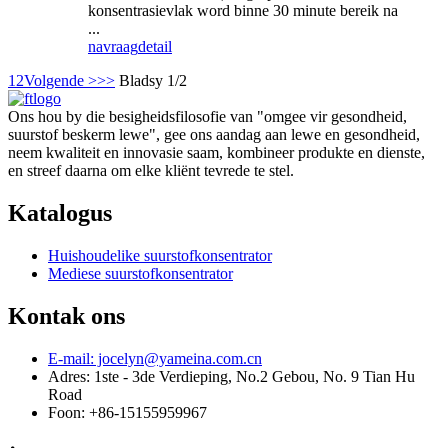
konsentrasievlak word binne 30 minute bereik na
...
navraag
detail
1
2
Volgende >
>>
Bladsy 1/2
Ons hou by die besigheidsfilosofie van "omgee vir gesondheid,
suurstof beskerm lewe", gee ons aandag aan lewe en gesondheid,
neem kwaliteit en innovasie saam, kombineer produkte en dienste,
en streef daarna om elke kliënt tevrede te stel.
Katalogus
Huishoudelike suurstofkonsentrator
Mediese suurstofkonsentrator
Kontak ons
E-mail: jocelyn@yameina.com.cn
Adres: 1ste - 3de Verdieping, No.2 Gebou, No. 9 Tian Hu
Road
Foon: +86-15155959967