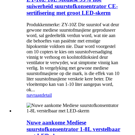
suiwerheid suurstofkonsentrator CE-
sertifisering met groot LED-skerm
Produkkenmerke: ZY-10Z Die suurstof wat deur
gewone mediese suurstofmasjiene geproduseer
word, sal gedeeltelik verdun word, wat nie aan
die behoeftes van pasiënte met ernstige
hipoksemie voldoen nie. Daar word voorgestel
om 10 copters te kies om suurstofversadiging
vinnig te verhoog en koolstofdioksied deur
ventilator te verwyder, wat simptome vinnig kan
verlig. In vergelyking met gewone mediese
suurstofmasjiene op die mark, is die effek van 10
liter suurstofmasjiene verskeie kere beter. Die
vloeitempo kan van 1-10 liter aangepas word,
ok...
navraag
detail
Nuwe aankome Mediese
suurstofkonsentrator 1-8L verstelbaar