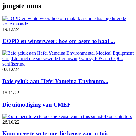
jongste nuus
19/12/24
COPD en winterweer: hoe om asem te haal ...
07/12/24
Baie geluk aan Hefei Yameina Environm...
15/11/22
Die uitnodiging van CMEF
26/10/22
Kom meer te wete oor die keuse van 'n tuis