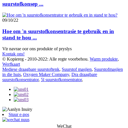
suurstofkonsep ...
09/10/22
Hoe om 'n suurstofkonsentrasie te gebruik en in
stand te hou ...
Vir navrae oor ons produkte of pryslys
Kontak ons!
© Kopiereg - 2010-2022: Alle regte voorbehou.
Warm produkte
,
Werfkaart
Mediese draagbare suurstoftenk
,
Suurstof masjien
,
Suurstofmasjien
in die huis
,
Oxygen Maker Company
,
Dra draagbare
suurstofkonsentrator
,
5l suurstofkonsentrator
,
Stuur e-pos
WeChat