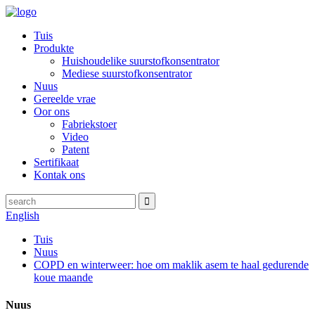
Tuis
Produkte
Huishoudelike suurstofkonsentrator
Mediese suurstofkonsentrator
Nuus
Gereelde vrae
Oor ons
Fabriekstoer
Video
Patent
Sertifikaat
Kontak ons
English
Tuis
Nuus
COPD en winterweer: hoe om maklik asem te haal gedurende
koue maande
Nuus