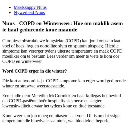
Maatskappy Nuus
Nywerheid Nuus
Nuus - COPD en Winterweer: Hoe om maklik asem
te haal gedurende koue maande
Chroniese obstruktiewe longsiekte (COPD) kan jou kortasem laat
voel of hoes, hyg en oortollige slym en sputum uitspoeg. Hierdie
simptome kan vererger tydens uiterste temperature en maak COPD
moeiliker om te bestuur. Lees verder om meer te wete te kom oor
COPD en winterweer.
Word COPD erger in die winter?
Die kort antwoord is ja. COPD simptome kan erger word gedurende
winter en strawwe weerstoestande.
Een studie deur Meredith McCormick en haar kollegas het bevind
dat COPD-pasiënte hoër hospitalisasiekoerse en slegter
lewenskwaliteit ervaar het tydens koue en droë toestande.
Koue weer kan jou moeg en uitasem laat voel. Dit is omdat ysige
temperature die bloedvate saamtrek, wat bloedvloei beperk.