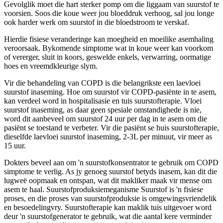
Gevolglik moet die hart sterker pomp om die liggaam van suurstof te
voorsien. Soos die koue weer jou bloeddruk verhoog, sal jou longe
ook harder werk om suurstof in die bloedstroom te verskaf.
Hierdie fisiese veranderinge kan moegheid en moeilike asemhaling
veroorsaak. Bykomende simptome wat in koue weer kan voorkom
of vererger, sluit in koors, geswelde enkels, verwarring, oormatige
hoes en vreemdkleurige slym.
Vir die behandeling van COPD is die belangrikste een laevloei
suurstof inaseming. Hoe om suurstof vir COPD-pasiënte in te asem,
kan verdeel word in hospitalisasie en tuis suurstofterapie. Vloei
suurstof inaseming, as daar geen spesiale omstandighede is nie,
word dit aanbeveel om suurstof 24 uur per dag in te asem om die
pasiënt se toestand te verbeter. Vir die pasiënt se huis suurstofterapie,
dieselfde laevloei suurstof inaseming, 2-3L per minuut, vir meer as
15 uur.
Dokters beveel aan om 'n suurstofkonsentrator te gebruik om COPD
simptome te verlig. As jy genoeg suurstof betyds inasem, kan dit die
lugweë oopmaak en ontspan, wat dit makliker maak vir mense om
asem te haal. Suurstofproduksiemeganisme Suurstof is 'n fisiese
proses, en die proses van suurstofproduksie is omgewingsvriendelik
en besoedelingvry. Suurstofterapie kan maklik tuis uitgevoer word
deur 'n suurstofgenerator te gebruik, wat die aantal kere verminder