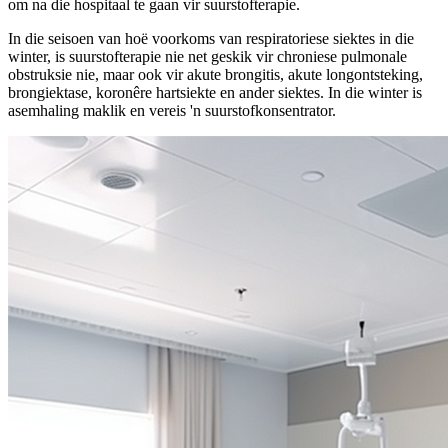
om na die hospitaal te gaan vir suurstofterapie.
In die seisoen van hoë voorkoms van respiratoriese siektes in die
winter, is suurstofterapie nie net geskik vir chroniese pulmonale
obstruksie nie, maar ook vir akute brongitis, akute longontsteking,
brongiektase, koronêre hartsiekte en ander siektes. In die winter is
asemhaling maklik en vereis 'n suurstofkonsentrator.