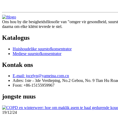
Ons hou by die besigheidsfilosofie van "omgee vir gesondheid, suurs
daarna om elke kliënt tevrede te stel.
Katalogus
Huishoudelike suurstofkonsentrator
Mediese suurstofkonsentrator
Kontak ons
E-mail: jocelyn@yameina.com.cn
Adres: 1ste - 3de Verdieping, No.2 Gebou, No. 9 Tian Hu Roa
Foon: +86-15155959967
jongste nuus
19/12/24