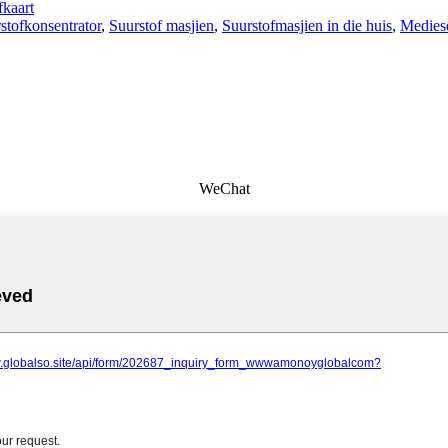
kaart
stofkonsentrator
,
Suurstof masjien
,
Suurstofmasjien in die huis
,
Mediese
WeChat