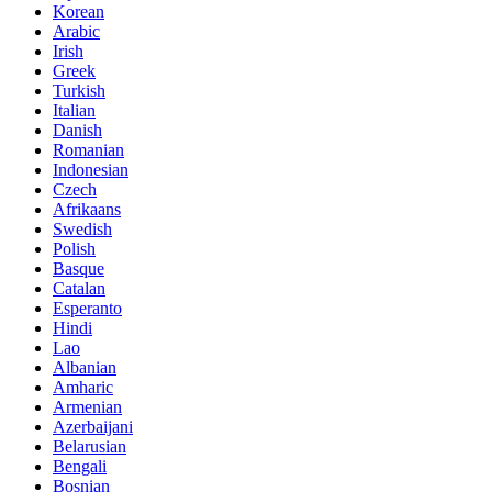
Korean
Arabic
Irish
Greek
Turkish
Italian
Danish
Romanian
Indonesian
Czech
Afrikaans
Swedish
Polish
Basque
Catalan
Esperanto
Hindi
Lao
Albanian
Amharic
Armenian
Azerbaijani
Belarusian
Bengali
Bosnian