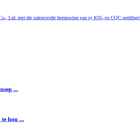
nsep ...
te hou ...