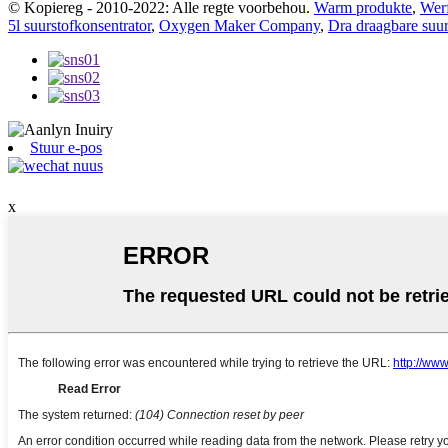
© Kopiereg - 2010-2022: Alle regte voorbehou.
Warm produkte
,
Werf
5l suurstofkonsentrator
,
Oxygen Maker Company
,
Dra draagbare suur
Stuur e-pos
x